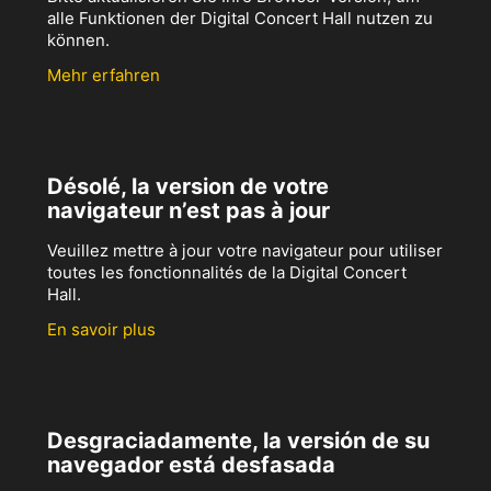
alle Funktionen der Digital Concert Hall nutzen zu
können.
Mehr erfahren
Désolé, la version de votre
navigateur n’est pas à jour
Veuillez mettre à jour votre navigateur pour utiliser
toutes les fonctionnalités de la Digital Concert
Hall.
En savoir plus
Desgraciadamente, la versión de su
navegador está desfasada