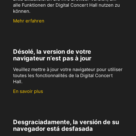
alle Funktionen der Digital Concert Hall nutzen zu
können.
Mehr erfahren
Désolé, la version de votre
navigateur n’est pas à jour
Veuillez mettre à jour votre navigateur pour utiliser
toutes les fonctionnalités de la Digital Concert
Hall.
En savoir plus
Desgraciadamente, la versión de su
navegador está desfasada