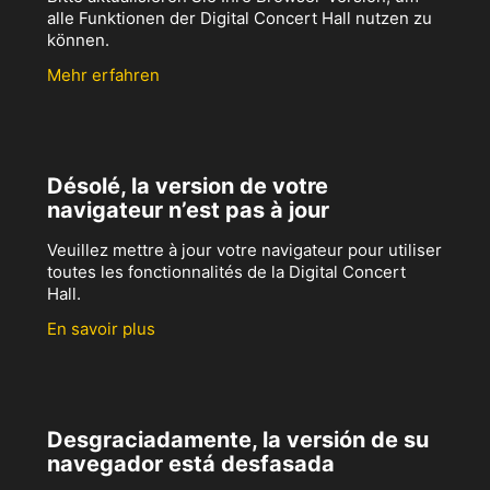
alle Funktionen der Digital Concert Hall nutzen zu
können.
Mehr erfahren
Désolé, la version de votre
navigateur n’est pas à jour
Veuillez mettre à jour votre navigateur pour utiliser
toutes les fonctionnalités de la Digital Concert
Hall.
En savoir plus
Desgraciadamente, la versión de su
navegador está desfasada