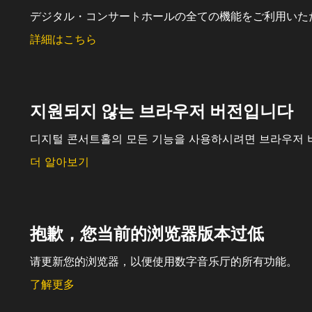
デジタル・コンサートホールの全ての機能をご利用いた
詳細はこちら
지원되지 않는 브라우저 버전입니다
디지털 콘서트홀의 모든 기능을 사용하시려면 브라우저 
더 알아보기
抱歉，您当前的浏览器版本过低
请更新您的浏览器，以便使用数字音乐厅的所有功能。
了解更多