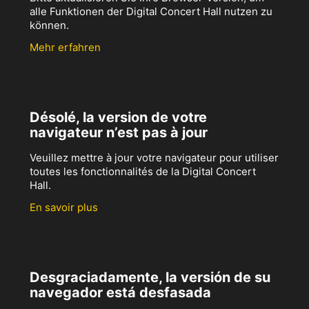
alle Funktionen der Digital Concert Hall nutzen zu
können.
Mehr erfahren
Désolé, la version de votre
navigateur n’est pas à jour
Veuillez mettre à jour votre navigateur pour utiliser
toutes les fonctionnalités de la Digital Concert
Hall.
En savoir plus
Desgraciadamente, la versión de su
navegador está desfasada