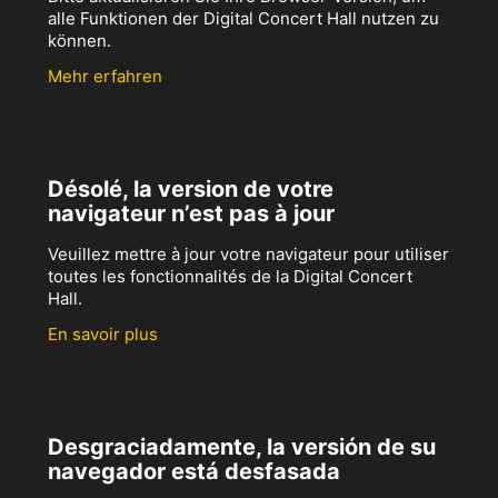
alle Funktionen der Digital Concert Hall nutzen zu
können.
Mehr erfahren
Désolé, la version de votre
navigateur n’est pas à jour
Veuillez mettre à jour votre navigateur pour utiliser
toutes les fonctionnalités de la Digital Concert
Hall.
En savoir plus
Desgraciadamente, la versión de su
navegador está desfasada