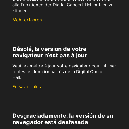
alle Funktionen der Digital Concert Hall nutzen zu
können.
Mehr erfahren
Désolé, la version de votre
navigateur n’est pas à jour
Veuillez mettre à jour votre navigateur pour utiliser
toutes les fonctionnalités de la Digital Concert
Hall.
En savoir plus
Desgraciadamente, la versión de su
navegador está desfasada