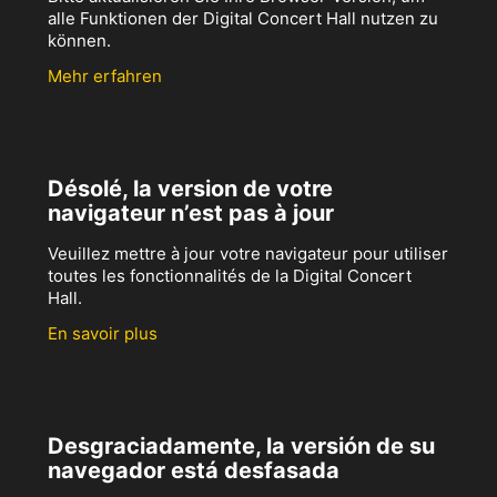
alle Funktionen der Digital Concert Hall nutzen zu
können.
Mehr erfahren
Désolé, la version de votre
navigateur n’est pas à jour
Veuillez mettre à jour votre navigateur pour utiliser
toutes les fonctionnalités de la Digital Concert
Hall.
En savoir plus
Desgraciadamente, la versión de su
navegador está desfasada