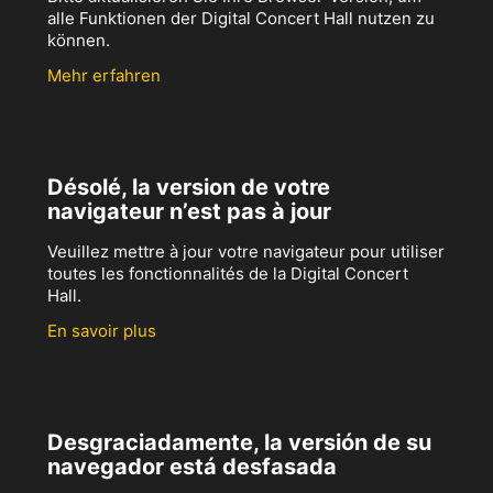
alle Funktionen der Digital Concert Hall nutzen zu
können.
Mehr erfahren
Désolé, la version de votre
navigateur n’est pas à jour
Veuillez mettre à jour votre navigateur pour utiliser
toutes les fonctionnalités de la Digital Concert
Hall.
En savoir plus
Desgraciadamente, la versión de su
navegador está desfasada