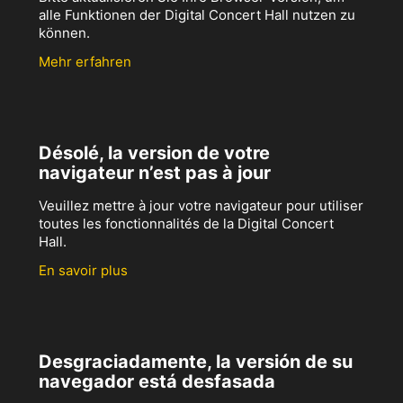
alle Funktionen der Digital Concert Hall nutzen zu
können.
Mehr erfahren
Désolé, la version de votre
navigateur n’est pas à jour
Veuillez mettre à jour votre navigateur pour utiliser
toutes les fonctionnalités de la Digital Concert
Hall.
En savoir plus
Desgraciadamente, la versión de su
navegador está desfasada