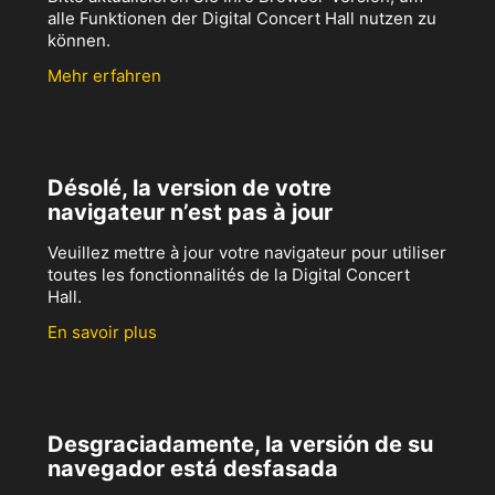
alle Funktionen der Digital Concert Hall nutzen zu
können.
Mehr erfahren
Désolé, la version de votre
navigateur n’est pas à jour
Veuillez mettre à jour votre navigateur pour utiliser
toutes les fonctionnalités de la Digital Concert
Hall.
En savoir plus
Desgraciadamente, la versión de su
navegador está desfasada