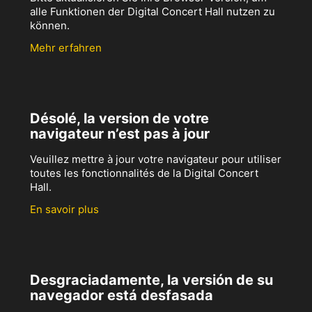
alle Funktionen der Digital Concert Hall nutzen zu
können.
Mehr erfahren
Désolé, la version de votre
navigateur n’est pas à jour
Veuillez mettre à jour votre navigateur pour utiliser
toutes les fonctionnalités de la Digital Concert
Hall.
En savoir plus
Desgraciadamente, la versión de su
navegador está desfasada