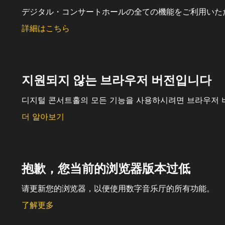
デジタル・コンサートホールの全ての機能をご利用いた
詳細はこちら
지원되지 않는 브라우저 버전입니다
디지털 콘서트홀의 모든 기능을 사용하시려면 브라우저 
더 알아보기
抱歉，您当前的浏览器版本过低
请更新您的浏览器，以便使用数字音乐厅的所有功能。
了解更多