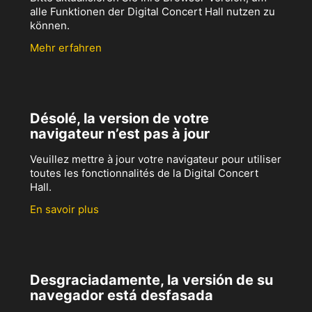
alle Funktionen der Digital Concert Hall nutzen zu
können.
Mehr erfahren
Désolé, la version de votre
navigateur n’est pas à jour
Veuillez mettre à jour votre navigateur pour utiliser
toutes les fonctionnalités de la Digital Concert
Hall.
En savoir plus
Desgraciadamente, la versión de su
navegador está desfasada