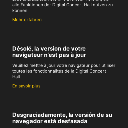
alle Funktionen der Digital Concert Hall nutzen zu
können.
Mehr erfahren
Désolé, la version de votre
navigateur n’est pas à jour
Veuillez mettre à jour votre navigateur pour utiliser
toutes les fonctionnalités de la Digital Concert
Hall.
En savoir plus
Desgraciadamente, la versión de su
navegador está desfasada