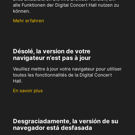
alle Funktionen der Digital Concert Hall nutzen zu
können.
Mehr erfahren
Désolé, la version de votre
navigateur n’est pas à jour
Veuillez mettre à jour votre navigateur pour utiliser
toutes les fonctionnalités de la Digital Concert
Hall.
En savoir plus
Desgraciadamente, la versión de su
navegador está desfasada