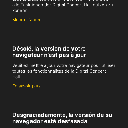
alle Funktionen der Digital Concert Hall nutzen zu
können.
Mehr erfahren
Désolé, la version de votre
navigateur n’est pas à jour
Veuillez mettre à jour votre navigateur pour utiliser
toutes les fonctionnalités de la Digital Concert
Hall.
En savoir plus
Desgraciadamente, la versión de su
navegador está desfasada