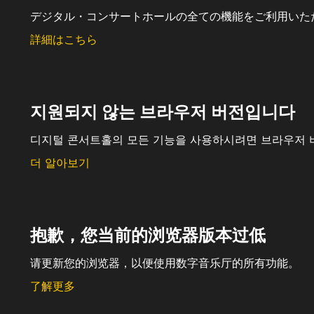
デジタル・コンサートホールの全ての機能をご利用いた
詳細はこちら
지원되지 않는 브라우저 버전입니다
디지털 콘서트홀의 모든 기능을 사용하시려면 브라우저 
더 알아보기
抱歉，您当前的浏览器版本过低
请更新您的浏览器，以便使用数字音乐厅的所有功能。
了解更多