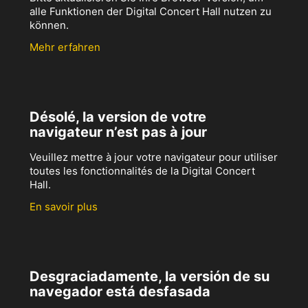
alle Funktionen der Digital Concert Hall nutzen zu
können.
Mehr erfahren
Désolé, la version de votre
navigateur n’est pas à jour
Veuillez mettre à jour votre navigateur pour utiliser
toutes les fonctionnalités de la Digital Concert
Hall.
En savoir plus
Desgraciadamente, la versión de su
navegador está desfasada