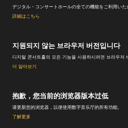
デジタル・コンサートホールの全ての機能をご利用いた
詳細はこちら
지원되지 않는 브라우저 버전입니다
디지털 콘서트홀의 모든 기능을 사용하시려면 브라우저 
더 알아보기
抱歉，您当前的浏览器版本过低
请更新您的浏览器，以便使用数字音乐厅的所有功能。
了解更多