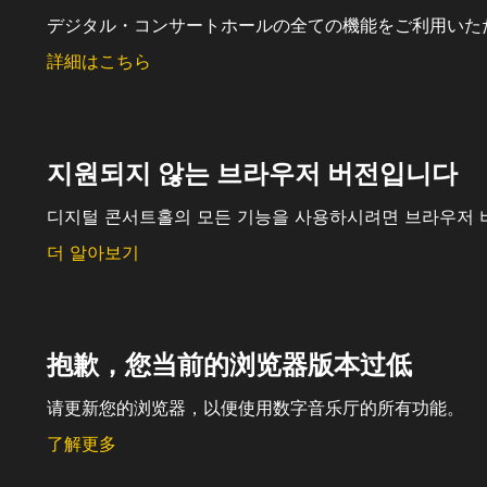
デジタル・コンサートホールの全ての機能をご利用いた
詳細はこちら
지원되지 않는 브라우저 버전입니다
디지털 콘서트홀의 모든 기능을 사용하시려면 브라우저 
더 알아보기
抱歉，您当前的浏览器版本过低
请更新您的浏览器，以便使用数字音乐厅的所有功能。
了解更多