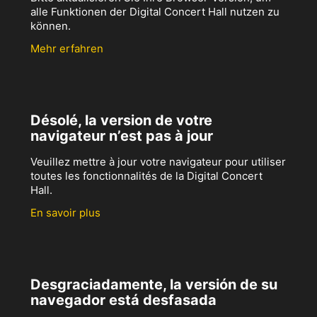
alle Funktionen der Digital Concert Hall nutzen zu
können.
Mehr erfahren
Désolé, la version de votre
navigateur n’est pas à jour
Veuillez mettre à jour votre navigateur pour utiliser
toutes les fonctionnalités de la Digital Concert
Hall.
En savoir plus
Desgraciadamente, la versión de su
navegador está desfasada