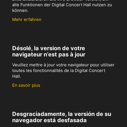
alle Funktionen der Digital Concert Hall nutzen zu
können.
Mehr erfahren
Désolé, la version de votre
navigateur n’est pas à jour
Veuillez mettre à jour votre navigateur pour utiliser
toutes les fonctionnalités de la Digital Concert
Hall.
En savoir plus
Desgraciadamente, la versión de su
navegador está desfasada