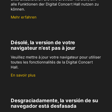
alle Funktionen der Digital Concert Hall nutzen zu
können.
Mehr erfahren
Désolé, la version de votre
navigateur n’est pas à jour
Veuillez mettre à jour votre navigateur pour utiliser
toutes les fonctionnalités de la Digital Concert
Hall.
En savoir plus
Desgraciadamente, la versión de su
navegador está desfasada