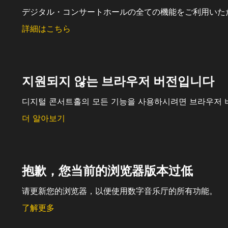
デジタル・コンサートホールの全ての機能をご利用いた
詳細はこちら
지원되지 않는 브라우저 버전입니다
디지털 콘서트홀의 모든 기능을 사용하시려면 브라우저 
더 알아보기
抱歉，您当前的浏览器版本过低
请更新您的浏览器，以便使用数字音乐厅的所有功能。
了解更多