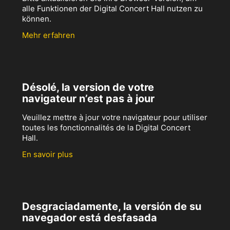
alle Funktionen der Digital Concert Hall nutzen zu
können.
Mehr erfahren
Désolé, la version de votre
navigateur n’est pas à jour
Veuillez mettre à jour votre navigateur pour utiliser
toutes les fonctionnalités de la Digital Concert
Hall.
En savoir plus
Desgraciadamente, la versión de su
navegador está desfasada