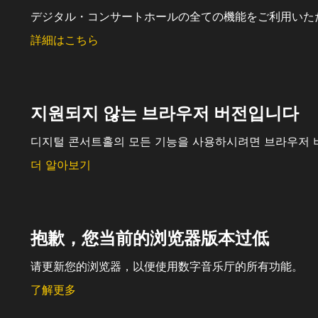
デジタル・コンサートホールの全ての機能をご利用いた
詳細はこちら
지원되지 않는 브라우저 버전입니다
디지털 콘서트홀의 모든 기능을 사용하시려면 브라우저 
더 알아보기
抱歉，您当前的浏览器版本过低
请更新您的浏览器，以便使用数字音乐厅的所有功能。
了解更多