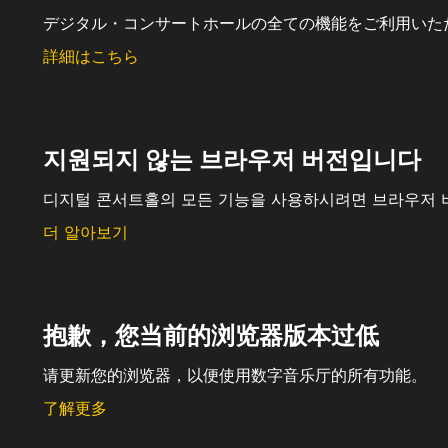
デジタル・コンサートホールの全ての機能をご利用いた
詳細はこちら
지원되지 않는 브라우저 버전입니다
디지털 콘서트홀의 모든 기능을 사용하시려면 브라우저 
더 알아보기
抱歉，您当前的浏览器版本过低
请更新您的浏览器，以便使用数字音乐厅的所有功能。
了解更多