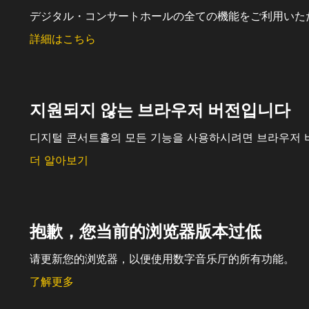
デジタル・コンサートホールの全ての機能をご利用いた
詳細はこちら
지원되지 않는 브라우저 버전입니다
디지털 콘서트홀의 모든 기능을 사용하시려면 브라우저 
더 알아보기
抱歉，您当前的浏览器版本过低
请更新您的浏览器，以便使用数字音乐厅的所有功能。
了解更多