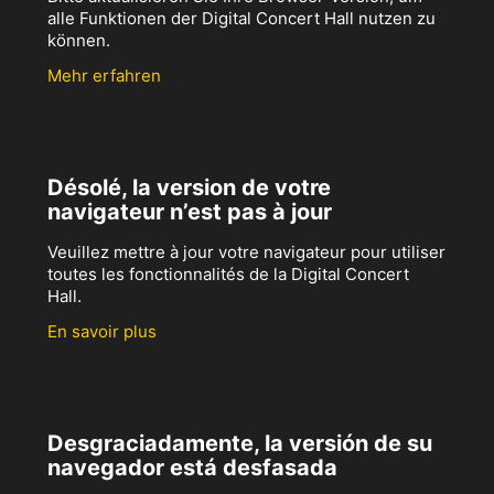
alle Funktionen der Digital Concert Hall nutzen zu
können.
Mehr erfahren
Désolé, la version de votre
navigateur n’est pas à jour
Veuillez mettre à jour votre navigateur pour utiliser
toutes les fonctionnalités de la Digital Concert
Hall.
En savoir plus
Desgraciadamente, la versión de su
navegador está desfasada