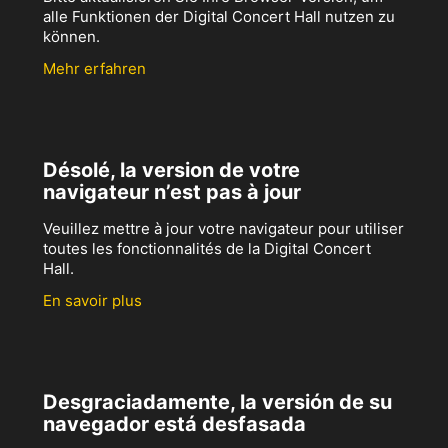
alle Funktionen der Digital Concert Hall nutzen zu
können.
Mehr erfahren
Désolé, la version de votre
navigateur n’est pas à jour
Veuillez mettre à jour votre navigateur pour utiliser
toutes les fonctionnalités de la Digital Concert
Hall.
En savoir plus
Desgraciadamente, la versión de su
navegador está desfasada