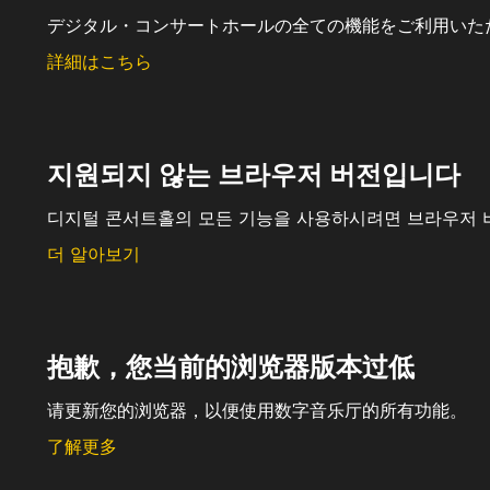
デジタル・コンサートホールの全ての機能をご利用いた
詳細はこちら
지원되지 않는 브라우저 버전입니다
디지털 콘서트홀의 모든 기능을 사용하시려면 브라우저 
더 알아보기
抱歉，您当前的浏览器版本过低
请更新您的浏览器，以便使用数字音乐厅的所有功能。
了解更多