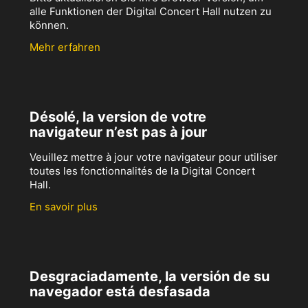
alle Funktionen der Digital Concert Hall nutzen zu
können.
Mehr erfahren
Désolé, la version de votre
navigateur n’est pas à jour
Veuillez mettre à jour votre navigateur pour utiliser
toutes les fonctionnalités de la Digital Concert
Hall.
En savoir plus
Desgraciadamente, la versión de su
navegador está desfasada