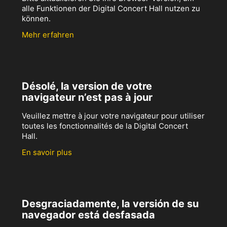
alle Funktionen der Digital Concert Hall nutzen zu
können.
Mehr erfahren
Désolé, la version de votre
navigateur n’est pas à jour
Veuillez mettre à jour votre navigateur pour utiliser
toutes les fonctionnalités de la Digital Concert
Hall.
En savoir plus
Desgraciadamente, la versión de su
navegador está desfasada