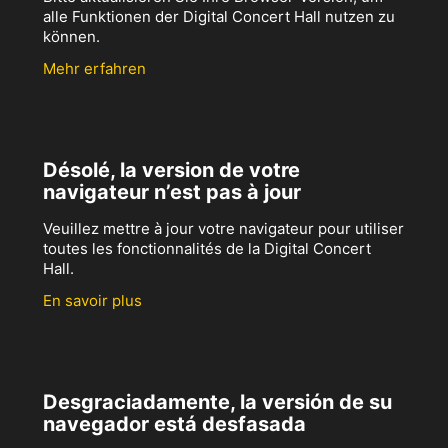
alle Funktionen der Digital Concert Hall nutzen zu
können.
Mehr erfahren
Désolé, la version de votre
navigateur n’est pas à jour
Veuillez mettre à jour votre navigateur pour utiliser
toutes les fonctionnalités de la Digital Concert
Hall.
En savoir plus
Desgraciadamente, la versión de su
navegador está desfasada