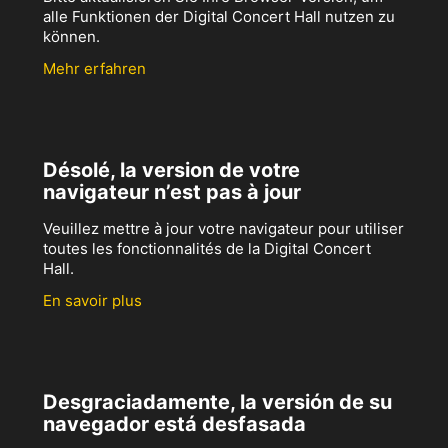
alle Funktionen der Digital Concert Hall nutzen zu
können.
Mehr erfahren
Désolé, la version de votre
navigateur n’est pas à jour
Veuillez mettre à jour votre navigateur pour utiliser
toutes les fonctionnalités de la Digital Concert
Hall.
En savoir plus
Desgraciadamente, la versión de su
navegador está desfasada