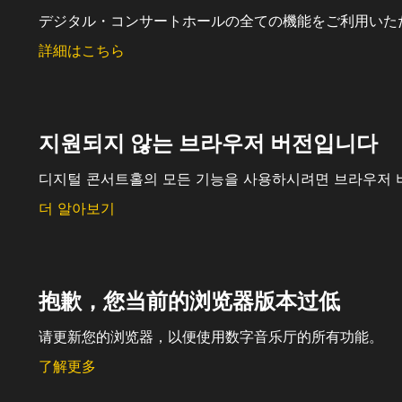
デジタル・コンサートホールの全ての機能をご利用いた
詳細はこちら
지원되지 않는 브라우저 버전입니다
디지털 콘서트홀의 모든 기능을 사용하시려면 브라우저 
더 알아보기
抱歉，您当前的浏览器版本过低
请更新您的浏览器，以便使用数字音乐厅的所有功能。
了解更多