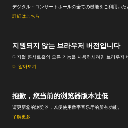
デジタル・コンサートホールの全ての機能をご利用いた
詳細はこちら
지원되지 않는 브라우저 버전입니다
디지털 콘서트홀의 모든 기능을 사용하시려면 브라우저 
더 알아보기
抱歉，您当前的浏览器版本过低
请更新您的浏览器，以便使用数字音乐厅的所有功能。
了解更多