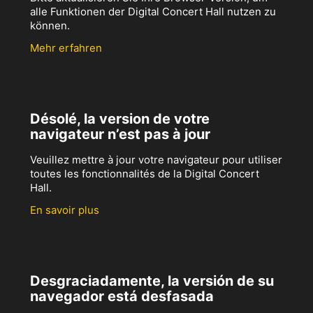
alle Funktionen der Digital Concert Hall nutzen zu
können.
Mehr erfahren
Désolé, la version de votre
navigateur n’est pas à jour
Veuillez mettre à jour votre navigateur pour utiliser
toutes les fonctionnalités de la Digital Concert
Hall.
En savoir plus
Desgraciadamente, la versión de su
navegador está desfasada