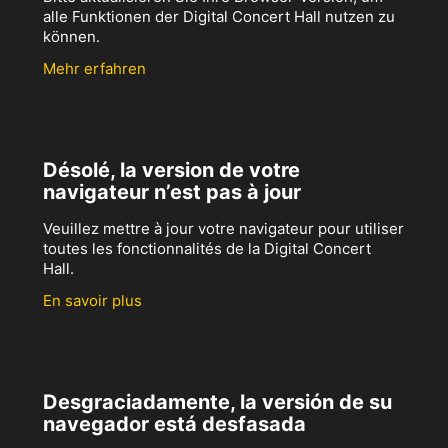
alle Funktionen der Digital Concert Hall nutzen zu
können.
Mehr erfahren
Désolé, la version de votre
navigateur n’est pas à jour
Veuillez mettre à jour votre navigateur pour utiliser
toutes les fonctionnalités de la Digital Concert
Hall.
En savoir plus
Desgraciadamente, la versión de su
navegador está desfasada