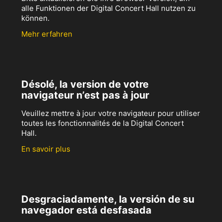
alle Funktionen der Digital Concert Hall nutzen zu
können.
Mehr erfahren
Désolé, la version de votre
navigateur n’est pas à jour
Veuillez mettre à jour votre navigateur pour utiliser
toutes les fonctionnalités de la Digital Concert
Hall.
En savoir plus
Desgraciadamente, la versión de su
navegador está desfasada