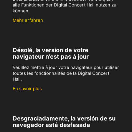
alle Funktionen der Digital Concert Hall nutzen zu
können.
Mehr erfahren
Désolé, la version de votre
navigateur n’est pas à jour
Veuillez mettre à jour votre navigateur pour utiliser
toutes les fonctionnalités de la Digital Concert
Hall.
En savoir plus
Desgraciadamente, la versión de su
navegador está desfasada