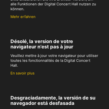
alle Funktionen der Digital Concert Hall nutzen zu
können.
Mehr erfahren
Désolé, la version de votre
navigateur n’est pas à jour
Veuillez mettre à jour votre navigateur pour utiliser
toutes les fonctionnalités de la Digital Concert
Hall.
En savoir plus
Desgraciadamente, la versión de su
navegador está desfasada