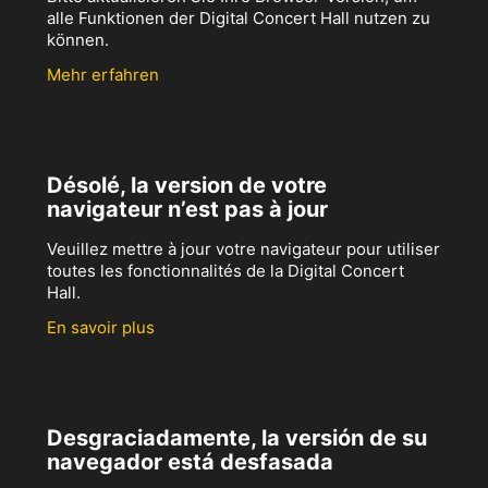
alle Funktionen der Digital Concert Hall nutzen zu
können.
Mehr erfahren
Désolé, la version de votre
navigateur n’est pas à jour
Veuillez mettre à jour votre navigateur pour utiliser
toutes les fonctionnalités de la Digital Concert
Hall.
En savoir plus
Desgraciadamente, la versión de su
navegador está desfasada