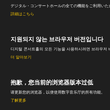
デジタル・コンサートホールの全ての機能をご利用いた
詳細はこちら
지원되지 않는 브라우저 버전입니다
디지털 콘서트홀의 모든 기능을 사용하시려면 브라우저 
더 알아보기
抱歉，您当前的浏览器版本过低
请更新您的浏览器，以便使用数字音乐厅的所有功能。
了解更多