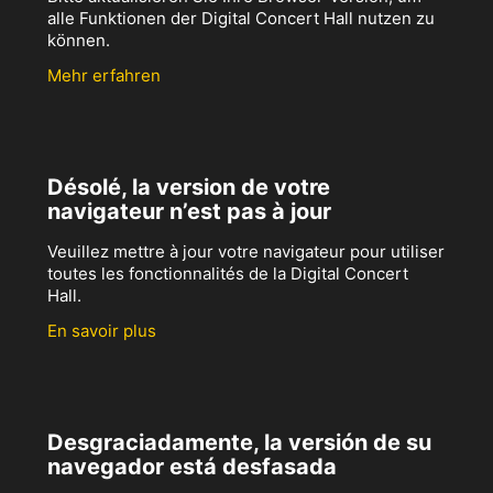
alle Funktionen der Digital Concert Hall nutzen zu
können.
Mehr erfahren
Désolé, la version de votre
navigateur n’est pas à jour
Veuillez mettre à jour votre navigateur pour utiliser
toutes les fonctionnalités de la Digital Concert
Hall.
En savoir plus
Desgraciadamente, la versión de su
navegador está desfasada