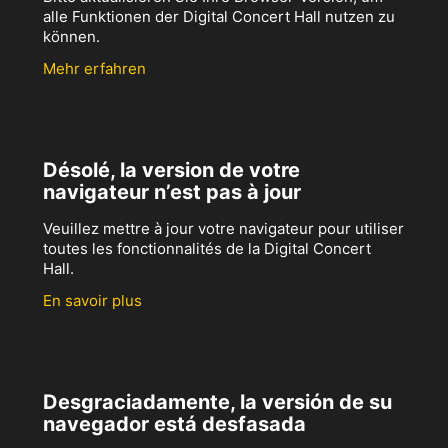
alle Funktionen der Digital Concert Hall nutzen zu
können.
Mehr erfahren
Désolé, la version de votre
navigateur n’est pas à jour
Veuillez mettre à jour votre navigateur pour utiliser
toutes les fonctionnalités de la Digital Concert
Hall.
En savoir plus
Desgraciadamente, la versión de su
navegador está desfasada