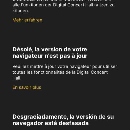
alle Funktionen der Digital Concert Hall nutzen zu
können.
Mehr erfahren
Désolé, la version de votre
navigateur n’est pas à jour
Veuillez mettre à jour votre navigateur pour utiliser
toutes les fonctionnalités de la Digital Concert
Hall.
En savoir plus
Desgraciadamente, la versión de su
navegador está desfasada