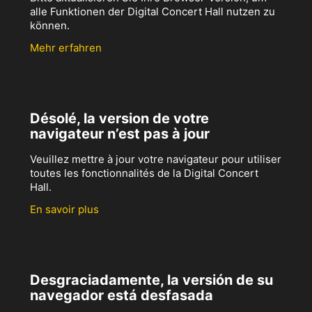
alle Funktionen der Digital Concert Hall nutzen zu
können.
Mehr erfahren
Désolé, la version de votre
navigateur n’est pas à jour
Veuillez mettre à jour votre navigateur pour utiliser
toutes les fonctionnalités de la Digital Concert
Hall.
En savoir plus
Desgraciadamente, la versión de su
navegador está desfasada