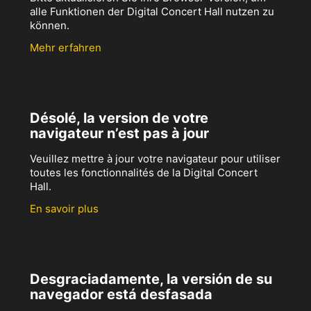
alle Funktionen der Digital Concert Hall nutzen zu
können.
Mehr erfahren
Désolé, la version de votre
navigateur n’est pas à jour
Veuillez mettre à jour votre navigateur pour utiliser
toutes les fonctionnalités de la Digital Concert
Hall.
En savoir plus
Desgraciadamente, la versión de su
navegador está desfasada